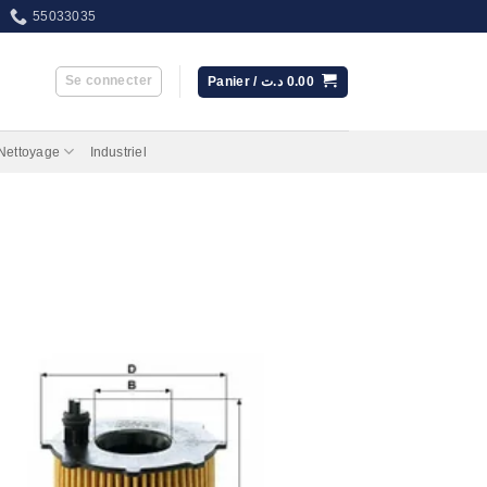
55033035
Se connecter
Panier /
د.ت
0.00
 Nettoyage
Industriel