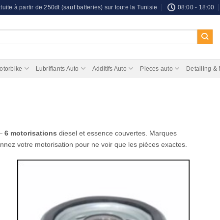
tuite à partir de 250dt (sauf batteries) sur toute la Tunisie
08:00 - 18:00
otorbike
Lubrifiants Auto
Additifs Auto
Pieces auto
Detailing &
 —
6 motorisations
diesel et essence couvertes. Marques
onnez votre motorisation pour ne voir que les pièces exactes.