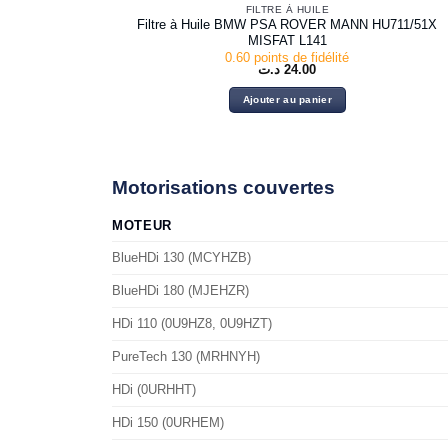
FILTRE À HUILE
Filtre à Huile BMW PSA ROVER MANN HU711/51X
MISFAT L141
0.60 points de fidélité
د.ت
24.00
Ajouter au panier
Motorisations couvertes
MOTEUR
BlueHDi 130 (MCYHZB)
BlueHDi 180 (MJEHZR)
HDi 110 (0U9HZ8, 0U9HZT)
PureTech 130 (MRHNYH)
HDi (0URHHT)
HDi 150 (0URHEM)