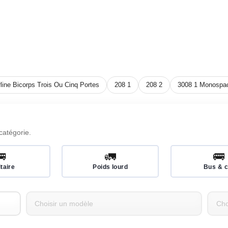
line Bicorps Trois Ou Cinq Portes
208 1
208 2
3008 1 Monospa
catégorie.
🚐
🚛
🚌
itaire
Poids lourd
Bus & c