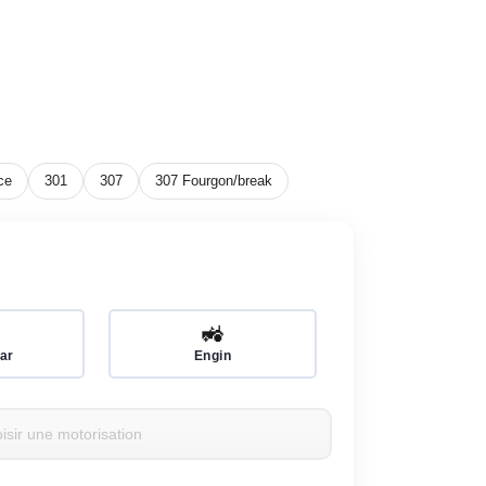
ce
301
307
307 Fourgon/break
🚜
ar
Engin