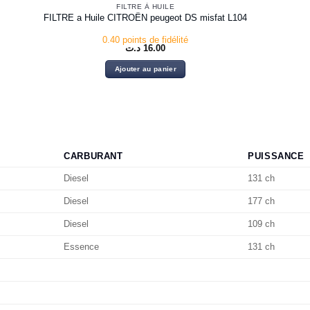
FILTRE À HUILE
FILTRE a Huile CITROËN peugeot DS misfat L104
0.40 points de fidélité
د.ت
16.00
Ajouter au panier
CARBURANT
PUISSANCE
Diesel
131 ch
Diesel
177 ch
Diesel
109 ch
Essence
131 ch