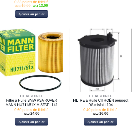
0.33 points de fidélité
Le
Le
د.ت
15.00
د.ت
13.00
prix
prix
initial
actuel
Ajouter au panier
était :
est :
13.00 د.ت.
15.00 د.ت.
FILTRE À HUILE
FILTRE À HUILE
Filtre à Huile BMW PSA ROVER
FILTRE a Huile CITROËN peugeot
MANN HU711/51X MISFAT L141
DS misfat L104
0.60 points de fidélité
0.40 points de fidélité
د.ت
24.00
د.ت
16.00
Ajouter au panier
Ajouter au panier