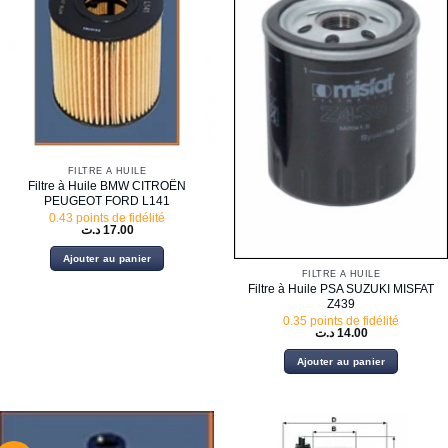
FILTRE À HUILE
Filtre à Huile BMW CITROËN
PEUGEOT FORD L141
0.43 points de fidélité
د.ت
17.00
Ajouter au panier
FILTRE À HUILE
Filtre à Huile PSA SUZUKI MISFAT
Z439
0.35 points de fidélité
د.ت
14.00
Ajouter au panier