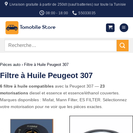
Passer
Livraison gratuite à partir de 250dt (sauf batteries) sur toute la Tunisie
au
08:00 - 18:00
55033035
contenu
Recherche
pour :
Pièces auto
›
Filtre à Huile Peugeot 307
Filtre à Huile Peugeot 307
6 filtre à huile compatibles
avec la Peugeot 307 —
23
motorisations
diesel et essence et essence/éthanol couvertes.
Marques disponibles : Misfat, Mann Filter, ES FILTER. Sélectionnez
votre motorisation pour ne voir que les pièces exactes.