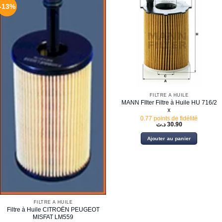
-13%
FILTRE À HUILE
MANN FIlter Filtre à Huile HU 716/2
x
0.77 points de fidélité
د.ت
30.90
Ajouter au panier
FILTRE À HUILE
Filtre à Huile CITROËN PEUGEOT
MISFAT LM559