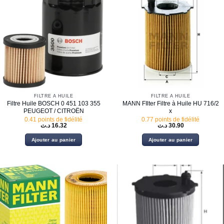
FILTRE À HUILE
FILTRE À HUILE
Filtre Huile BOSCH 0 451 103 355
MANN FIlter Filtre à Huile HU 716/2
PEUGEOT / CITROËN
x
0.41 points de fidélité
0.77 points de fidélité
د.ت
16.32
د.ت
30.90
Ajouter au panier
Ajouter au panier