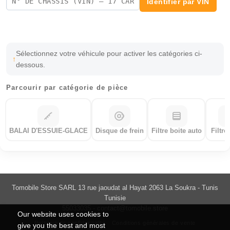
Identifier par VIN
Sélectionnez votre véhicule pour activer les catégories ci-
dessous.
Parcourir par catégorie de pièce
BALAI D'ESSUIE-GLACE
Disque de frein
Filtre boite auto
Filtre
Tomobile Store SARL 13 rue jaoudat al Hayat 2063 La Soukra - Tunis
Tunisie
55033035 -
contact@tomobile.store
Our website uses cookies to
Politique de confidentialité
Conditions générales de vente
give you the best and most