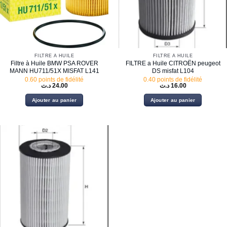
FILTRE À HUILE
FILTRE À HUILE
Filtre à Huile BMW PSA ROVER
FILTRE a Huile CITROËN peugeot
MANN HU711/51X MISFAT L141
DS misfat L104
0.60 points de fidélité
0.40 points de fidélité
د.ت
24.00
د.ت
16.00
Ajouter au panier
Ajouter au panier