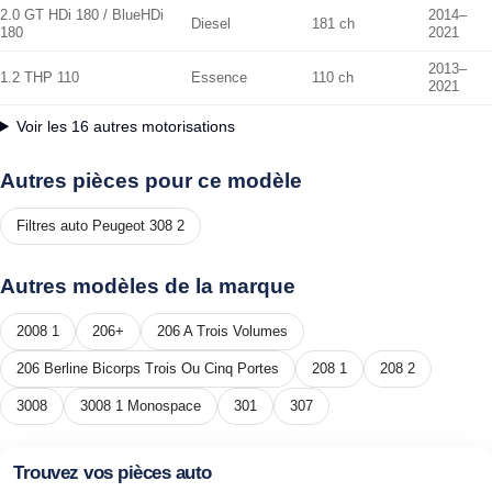
2.0 GT HDi 180 / BlueHDi
2014–
Diesel
181 ch
180
2021
2013–
1.2 THP 110
Essence
110 ch
2021
Voir les 16 autres motorisations
Autres pièces pour ce modèle
Filtres auto Peugeot 308 2
Autres modèles de la marque
2008 1
206+
206 A Trois Volumes
206 Berline Bicorps Trois Ou Cinq Portes
208 1
208 2
3008
3008 1 Monospace
301
307
Trouvez vos pièces auto