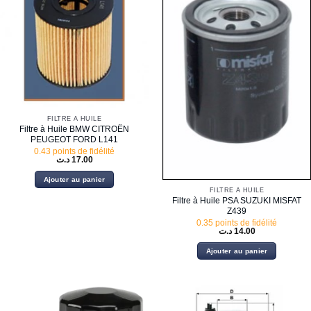
FILTRE À HUILE
Filtre à Huile BMW CITROËN
PEUGEOT FORD L141
0.43 points de fidélité
د.ت
17.00
Ajouter au panier
FILTRE À HUILE
Filtre à Huile PSA SUZUKI MISFAT
Z439
0.35 points de fidélité
د.ت
14.00
Ajouter au panier