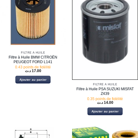
FILTRE À HUILE
Filtre à Huile BMW CITROËN
PEUGEOT FORD L141
0.43 points de fidélité
د.ت
17.00
Ajouter au panier
FILTRE À HUILE
Filtre à Huile PSA SUZUKI MISFAT
Z439
0.35 points de fidélité
د.ت
14.00
Ajouter au panier