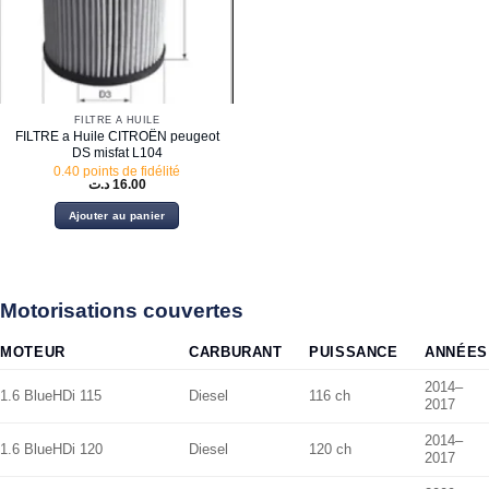
FILTRE À HUILE
FILTRE a Huile CITROËN peugeot
DS misfat L104
0.40 points de fidélité
د.ت
16.00
Ajouter au panier
Motorisations couvertes
MOTEUR
CARBURANT
PUISSANCE
ANNÉES
2014–
1.6 BlueHDi 115
Diesel
116 ch
2017
2014–
1.6 BlueHDi 120
Diesel
120 ch
2017