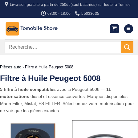
Passer
Livraison gratuite à partir de 250dt (sauf batteries) sur toute la Tunisie
au
08:00 - 18:00
55033035
contenu
Recherche
pour :
Pièces auto
›
Filtre à Huile Peugeot 5008
Filtre à Huile Peugeot 5008
5 filtre à huile compatibles
avec la Peugeot 5008 —
11
motorisations
diesel et essence couvertes. Marques disponibles :
Mann Filter, Misfat, ES FILTER. Sélectionnez votre motorisation pour
ne voir que les pièces exactes.