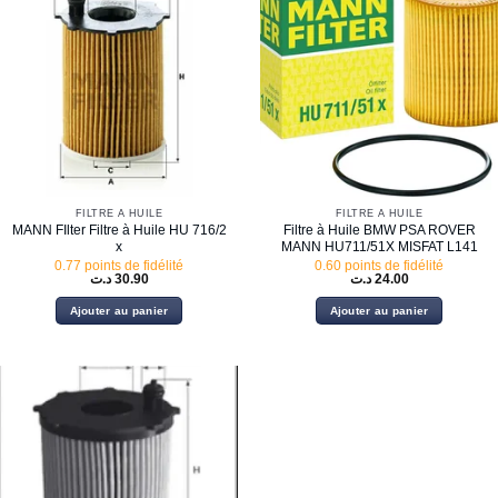
FILTRE À HUILE
FILTRE À HUILE
MANN FIlter Filtre à Huile HU 716/2
Filtre à Huile BMW PSA ROVER
x
MANN HU711/51X MISFAT L141
0.77 points de fidélité
0.60 points de fidélité
د.ت
30.90
د.ت
24.00
Ajouter au panier
Ajouter au panier