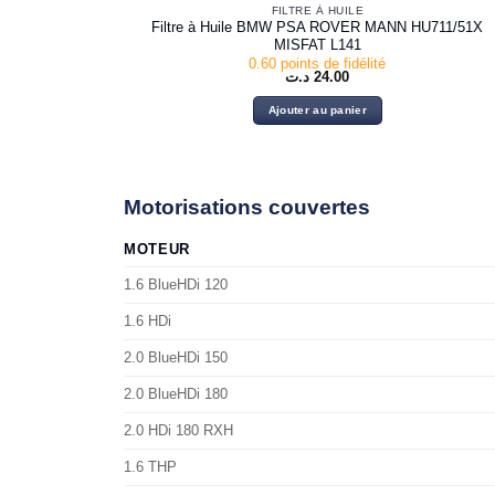
FILTRE À HUILE
Filtre à Huile BMW PSA ROVER MANN HU711/51X
MISFAT L141
0.60 points de fidélité
د.ت
24.00
Ajouter au panier
Motorisations couvertes
MOTEUR
1.6 BlueHDi 120
1.6 HDi
2.0 BlueHDi 150
2.0 BlueHDi 180
2.0 HDi 180 RXH
1.6 THP