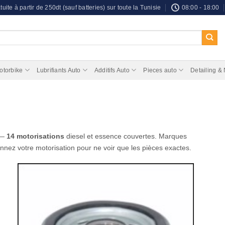
tuite à partir de 250dt (sauf batteries) sur toute la Tunisie
08:00 - 18:00
otorbike
Lubrifiants Auto
Additifs Auto
Pieces auto
Detailing &
 —
14 motorisations
diesel et essence couvertes. Marques
onnez votre motorisation pour ne voir que les pièces exactes.