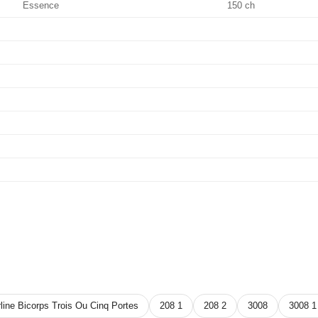
Essence
150 ch
line Bicorps Trois Ou Cinq Portes
208 1
208 2
3008
3008 