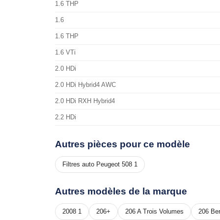
1.6 THP
1.6
1.6 THP
1.6 VTi
2.0 HDi
2.0 HDi Hybrid4 AWC
2.0 HDi RXH Hybrid4
2.2 HDi
Autres pièces pour ce modèle
Filtres auto Peugeot 508 1
Autres modèles de la marque
2008 1
206+
206 A Trois Volumes
206 Ber