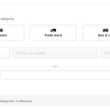
catégorie.
🚐
🚛
🚌
itaire
Poids lourd
Bus & c
OU
catégories ci-dessous.