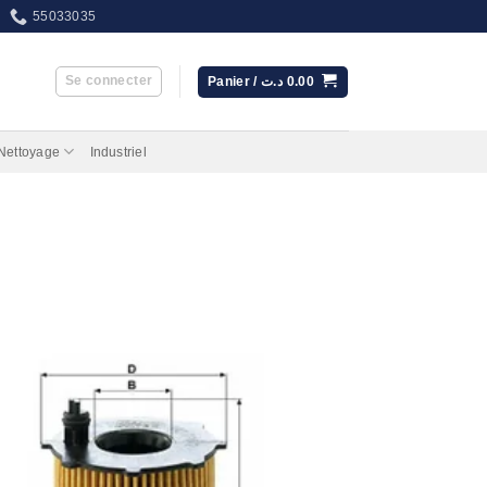
55033035
Se connecter
Panier /
د.ت
0.00
 Nettoyage
Industriel