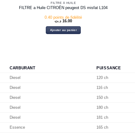
FILTRE À HUILE
FILTRE a Huile CITROËN peugeot DS misfat L104
0.40 points de fidélité
د.ت
16.00
Ajouter au panier
CARBURANT
PUISSANCE
Diesel
120 ch
Diesel
116 ch
Diesel
150 ch
Diesel
180 ch
Diesel
181 ch
Essence
165 ch