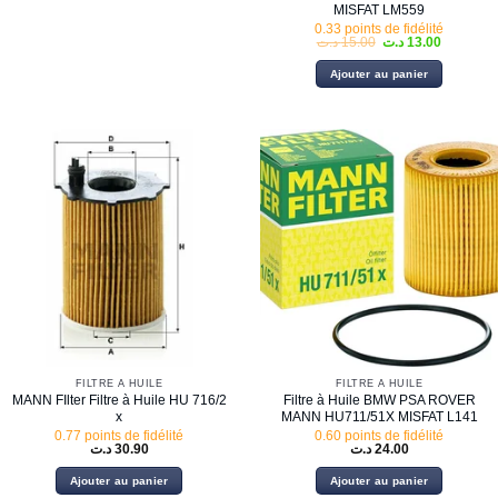
MISFAT LM559
0.33 points de fidélité
Le
Le
د.ت
15.00
د.ت
13.00
prix
prix
initial
actuel
Ajouter au panier
était :
est :
15.00 د.ت.
FILTRE À HUILE
FILTRE À HUILE
MANN FIlter Filtre à Huile HU 716/2
Filtre à Huile BMW PSA ROVER
x
MANN HU711/51X MISFAT L141
0.77 points de fidélité
0.60 points de fidélité
د.ت
30.90
د.ت
24.00
Ajouter au panier
Ajouter au panier