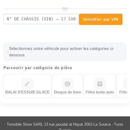
OU
Identifier par VIN
Sélectionnez votre véhicule pour activer les catégories ci-
dessous.
Parcourir par catégorie de pièce
BALAI D'ESSUIE-GLACE
Disque de frein
Filtre boite auto
Filtre
Tomobile Store SARL 13 rue jaoudat al Hayat 2063 La Soukra - Tunis