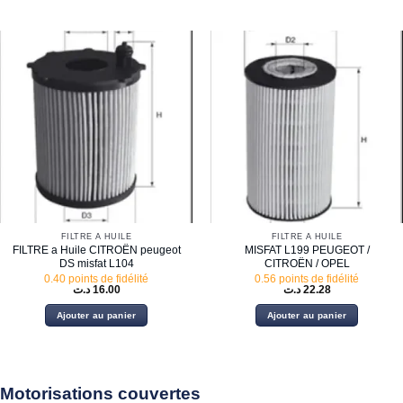
FILTRE À HUILE
FILTRE À HUILE
FILTRE a Huile CITROËN peugeot
MISFAT L199 PEUGEOT /
DS misfat L104
CITROËN / OPEL
0.40 points de fidélité
0.56 points de fidélité
د.ت
16.00
د.ت
22.28
Ajouter au panier
Ajouter au panier
Motorisations couvertes