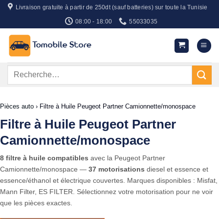
Passer
Livraison gratuite à partir de 250dt (sauf batteries) sur toute la Tunisie
au
08:00 - 18:00
55033035
contenu
Recherche
pour :
Pièces auto
›
Filtre à Huile Peugeot Partner Camionnette/monospace
Filtre à Huile Peugeot Partner
Camionnette/monospace
8 filtre à huile compatibles
avec la Peugeot Partner
Camionnette/monospace —
37 motorisations
diesel et essence et
essence/éthanol et électrique couvertes. Marques disponibles : Misfat,
Mann Filter, ES FILTER. Sélectionnez votre motorisation pour ne voir
que les pièces exactes.