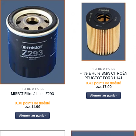
FILTRE À HUILE
Filtre à Huile BMW CITROËN
PEUGEOT FORD L141
0.43 points de fidélité
د.ت
17.00
FILTRE À HUILE
MISFAT Filtre à huile Z293
Ajouter au panier
0.30 points de fidélité
د.ت
11.90
Ajouter au panier