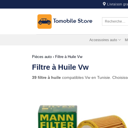
Passer
Livraison gra
au
contenu
Recherche
pour :
Accessoires auto
M
Pièces auto
›
Filtre à Huile Vw
Filtre à Huile Vw
39 filtre à huile
compatibles Vw en Tunisie. Choisiss