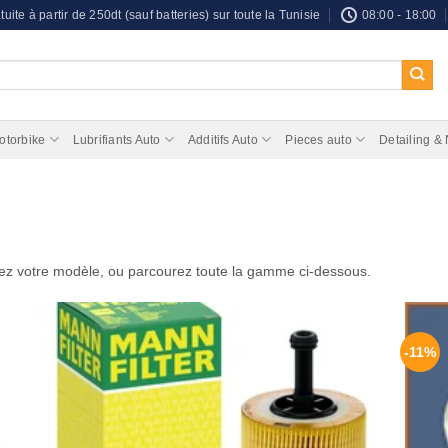
tuite à partir de 250dt (sauf batteries) sur toute la Tunisie
08:00 - 18:00
otorbike
Lubrifiants Auto
Additifs Auto
Pieces auto
Detailing &
ez votre modèle, ou parcourez toute la gamme ci-dessous.
-11%