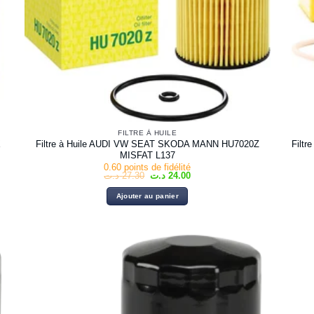
FILTRE À HUILE
X
Filtre à Huile AUDI VW SEAT SKODA MANN HU7020Z
Filt
MISFAT L137
0.60 points de fidélité
Le
Le
د.ت
27.30
د.ت
24.00
prix
prix
initial
actuel
Ajouter au panier
était :
est :
24.00 د.ت.
27.30 د.ت.