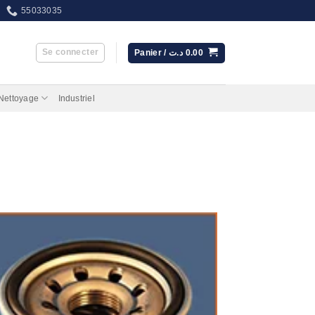
55033035
Se connecter
Panier /
د.ت
0.00
 Nettoyage
Industriel