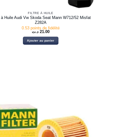
FILTRE À HUILE
re à Huile Audi Vw Skoda Seat Mann W712/52 Misfat
Z282A
0.53 points de fidélité
د.ت
21.00
Ajouter au panier