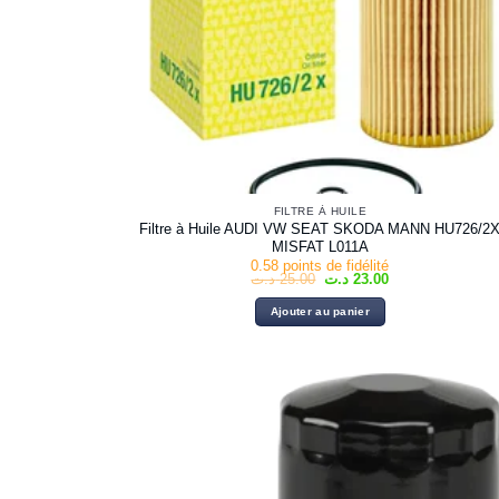
FILTRE À HUILE
Filtre à Huile AUDI VW SEAT SKODA MANN HU726/2
MISFAT L011A
0.58 points de fidélité
Le
Le
د.ت
25.00
د.ت
23.00
prix
prix
initial
actuel
Ajouter au panier
était :
est :
23.00 د.ت.
25.00 د.ت.