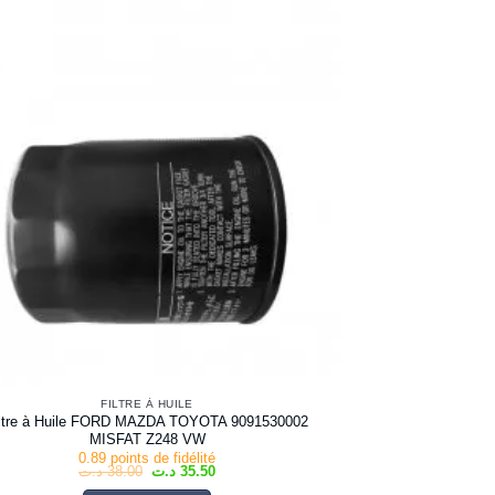
FILTRE À HUILE
iltre à Huile FORD MAZDA TOYOTA 9091530002
MISFAT Z248 VW
0.89 points de fidélité
Le
Le
د.ت
38.00
د.ت
35.50
prix
prix