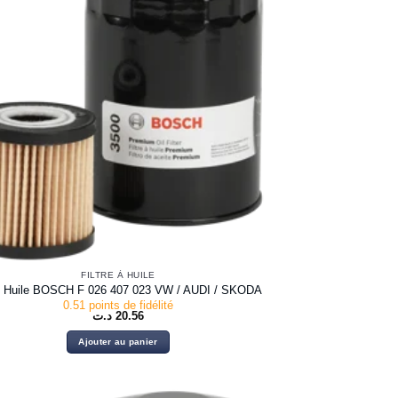
FILTRE À HUILE
re Huile BOSCH F 026 407 023 VW / AUDI / SKODA
0.51 points de fidélité
د.ت
20.56
Ajouter au panier