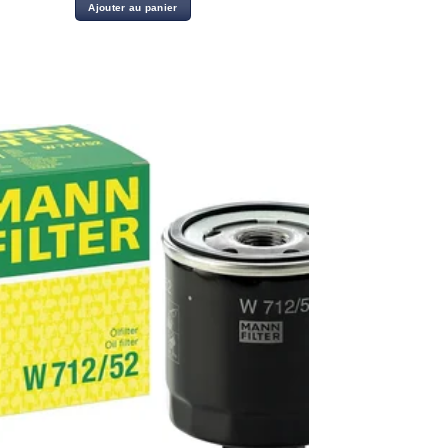
initial
actuel
Ajouter au panier
était :
est :
35.50 د.ت.
38.00 د.ت.