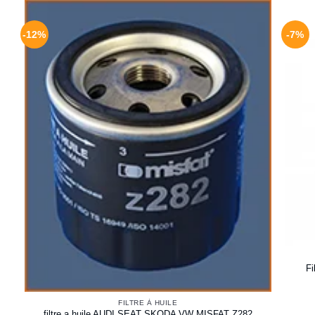
-12%
-7%
F
FILTRE À HUILE
filtre a huile AUDI SEAT SKODA VW MISFAT Z282