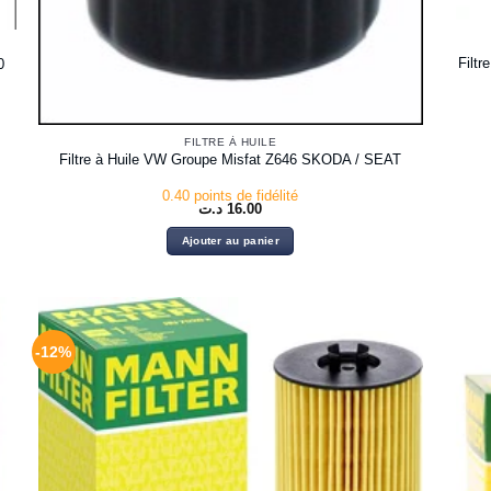
Filt
0
FILTRE À HUILE
Filtre à Huile VW Groupe Misfat Z646 SKODA / SEAT
0.40 points de fidélité
د.ت
16.00
Ajouter au panier
-12%