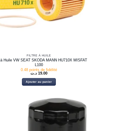
FILTRE À HUILE
re à Huile VW SEAT SKODA MANN HU710X MISFAT
L100
0.48 points de fidélité
د.ت
19.00
Ajouter au panier