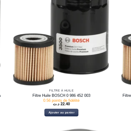
FILTRE À HUILE
A
Filtre Huile BOSCH 0 986 452 003
Filt
0.56 points de fidélité
د.ت
22.40
Ajouter au panier