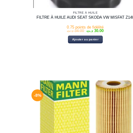
FILTRE À HUILE
FILTRE À HUILE AUDI SEAT SKODA VW MISFAT Z14
0.75 points de fidélité
Le
Le
د.ت
34.00
د.ت
30.00
prix
prix
initial
actuel
Ajouter au panier
était :
est :
30.00 د.ت.
34.00 د.ت.
-8%