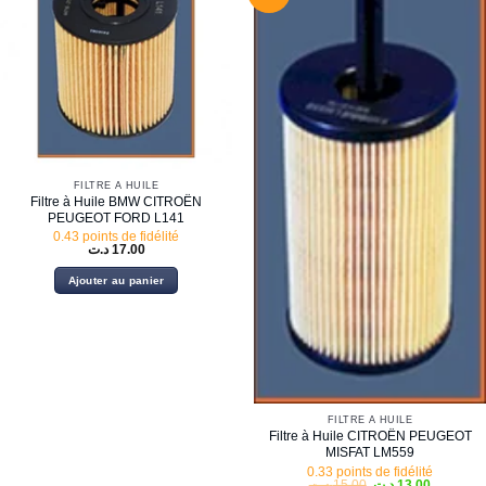
FILTRE À HUILE
Filtre à Huile BMW CITROËN
PEUGEOT FORD L141
0.43 points de fidélité
د.ت
17.00
Ajouter au panier
FILTRE À HUILE
Filtre à Huile CITROËN PEUGEOT
MISFAT LM559
0.33 points de fidélité
Le
Le
د.ت
15.00
د.ت
13.00