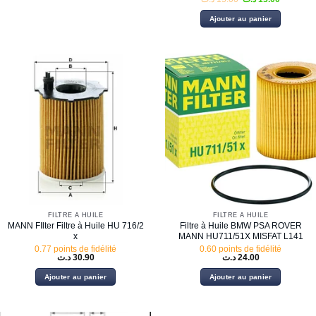
prix
prix
initial
actuel
Ajouter au panier
était :
est :
15.00 د.ت.
FILTRE À HUILE
FILTRE À HUILE
MANN FIlter Filtre à Huile HU 716/2
Filtre à Huile BMW PSA ROVER
x
MANN HU711/51X MISFAT L141
0.77 points de fidélité
0.60 points de fidélité
د.ت
30.90
د.ت
24.00
Ajouter au panier
Ajouter au panier