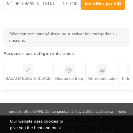
Identifier par VIN
Sélectionnez votre véhicule pour activer les catégories ci-
dessous.
Parcourir par catégorie de pièce
BALAI D'ESSUIE-GLACE
Disque de frein
Filtre boite auto
Filtre
Tomobile Store SARL 13 rue jaoudat al Hayat 2063 La Soukra - Tunis
Tunisie
Our website uses cookies to
55033035 -
contact@tomobile.store
give you the best and most
Politique de confidentialité
Conditions générales de vente