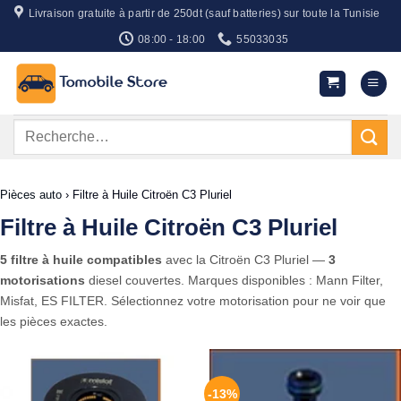
Passer
Livraison gratuite à partir de 250dt (sauf batteries) sur toute la Tunisie
au
08:00 - 18:00
55033035
contenu
Recherche
pour :
Pièces auto
›
Filtre à Huile Citroën C3 Pluriel
Filtre à Huile Citroën C3 Pluriel
5 filtre à huile compatibles
avec la Citroën C3 Pluriel —
3
motorisations
diesel couvertes. Marques disponibles : Mann Filter,
Misfat, ES FILTER. Sélectionnez votre motorisation pour ne voir que
les pièces exactes.
-13%