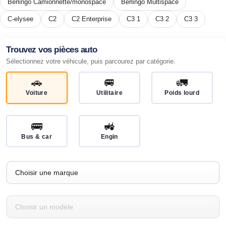
Berlingo Camionnette/monospace
Berlingo Multispace
C-elysee
C2
C2 Enterprise
C3 1
C3 2
C3 3
Trouvez vos pièces auto
Sélectionnez votre véhicule, puis parcourez par catégorie.
🚗
🚐
🚛
Voiture
Utilitaire
Poids lourd
🚌
🚜
Bus & car
Engin