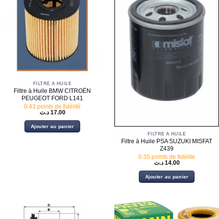
FILTRE À HUILE
Filtre à Huile BMW CITROËN
PEUGEOT FORD L141
0.43 points de fidélité
د.ت
17.00
Ajouter au panier
FILTRE À HUILE
Filtre à Huile PSA SUZUKI MISFAT
Z439
0.35 points de fidélité
د.ت
14.00
Ajouter au panier