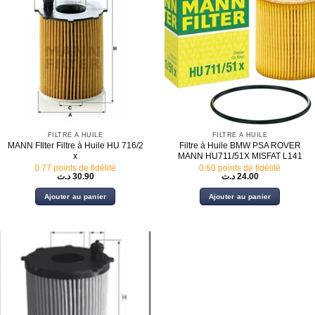
FILTRE À HUILE
FILTRE À HUILE
MANN FIlter Filtre à Huile HU 716/2
Filtre à Huile BMW PSA ROVER
x
MANN HU711/51X MISFAT L141
0.77 points de fidélité
0.60 points de fidélité
د.ت
30.90
د.ت
24.00
Ajouter au panier
Ajouter au panier