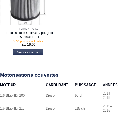
FILTRE À HUILE
FILTRE a Huile CITROËN peugeot
DS misfat L104
0.40 points de fidélité
د.ت
16.00
Ajouter au panier
Motorisations couvertes
MOTEUR
CARBURANT
PUISSANCE
ANNÉES
2014–
1.6 BlueHDi 100
Diesel
99 ch
2018
2013–
1.6 BlueHDi 115
Diesel
115 ch
2015