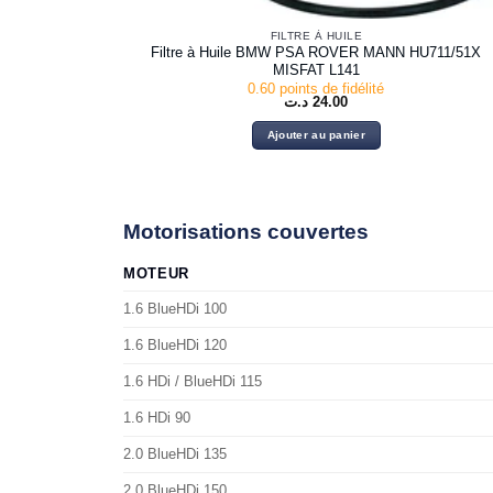
FILTRE À HUILE
Filtre à Huile BMW PSA ROVER MANN HU711/51X
MISFAT L141
0.60 points de fidélité
د.ت
24.00
Ajouter au panier
Motorisations couvertes
MOTEUR
1.6 BlueHDi 100
1.6 BlueHDi 120
1.6 HDi / BlueHDi 115
1.6 HDi 90
2.0 BlueHDi 135
2.0 BlueHDi 150