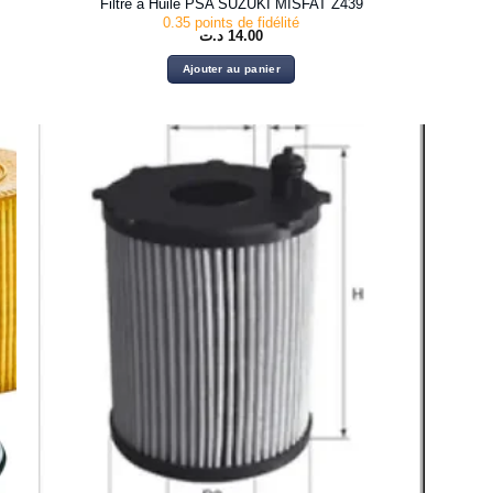
Filtre à Huile PSA SUZUKI MISFAT Z439
0.35 points de fidélité
د.ت
14.00
Ajouter au panier