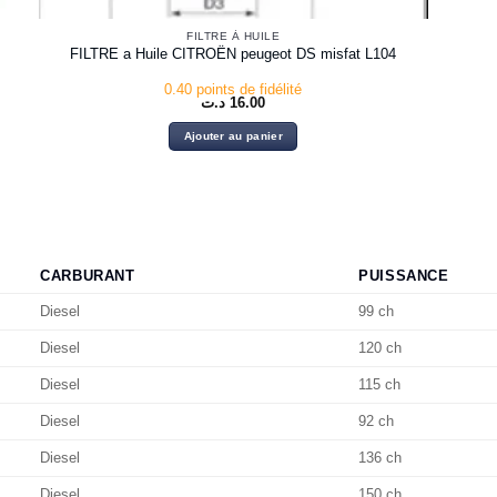
FILTRE À HUILE
FILTRE a Huile CITROËN peugeot DS misfat L104
0.40 points de fidélité
د.ت
16.00
Ajouter au panier
CARBURANT
PUISSANCE
Diesel
99 ch
Diesel
120 ch
Diesel
115 ch
Diesel
92 ch
Diesel
136 ch
Diesel
150 ch