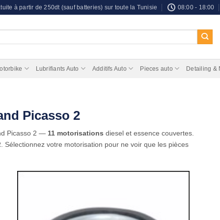
tuite à partir de 250dt (sauf batteries) sur toute la Tunisie
08:00 - 18:00
otorbike
Lubrifiants Auto
Additifs Auto
Pieces auto
Detailing &
rand Picasso 2
nd Picasso 2 —
11 motorisations
diesel et essence couvertes.
. Sélectionnez votre motorisation pour ne voir que les pièces