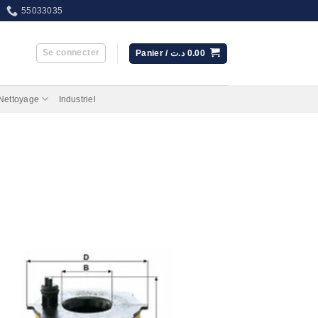
55033035
Se connecter
Panier /
د.ت
0.00
 Nettoyage
Industriel