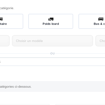
catégorie.
🚐
🚛
🚌
itaire
Poids lourd
Bus & c
OU
catégories ci-dessous.