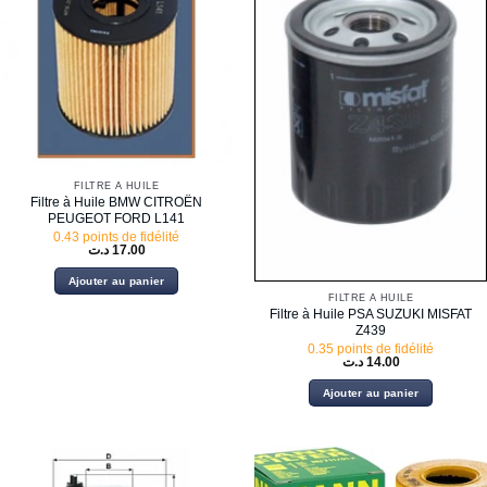
FILTRE À HUILE
Filtre à Huile BMW CITROËN
PEUGEOT FORD L141
0.43 points de fidélité
د.ت
17.00
Ajouter au panier
FILTRE À HUILE
Filtre à Huile PSA SUZUKI MISFAT
Z439
0.35 points de fidélité
د.ت
14.00
Ajouter au panier