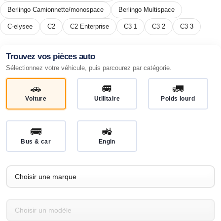
Berlingo Camionnette/monospace
Berlingo Multispace
C-elysee
C2
C2 Enterprise
C3 1
C3 2
C3 3
Trouvez vos pièces auto
Sélectionnez votre véhicule, puis parcourez par catégorie.
🚗
🚐
🚛
Voiture
Utilitaire
Poids lourd
🚌
🚜
Bus & car
Engin