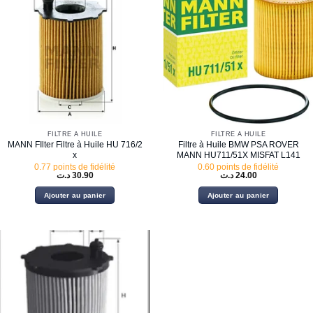
FILTRE À HUILE
FILTRE À HUILE
MANN FIlter Filtre à Huile HU 716/2
Filtre à Huile BMW PSA ROVER
x
MANN HU711/51X MISFAT L141
0.77 points de fidélité
0.60 points de fidélité
د.ت
30.90
د.ت
24.00
Ajouter au panier
Ajouter au panier