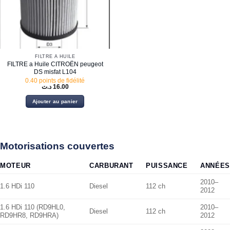
FILTRE À HUILE
FILTRE a Huile CITROËN peugeot
DS misfat L104
0.40 points de fidélité
د.ت
16.00
Ajouter au panier
Motorisations couvertes
MOTEUR
CARBURANT
PUISSANCE
ANNÉES
2010–
1.6 HDi 110
Diesel
112 ch
2012
1.6 HDi 110 (RD9HL0,
2010–
Diesel
112 ch
RD9HR8, RD9HRA)
2012