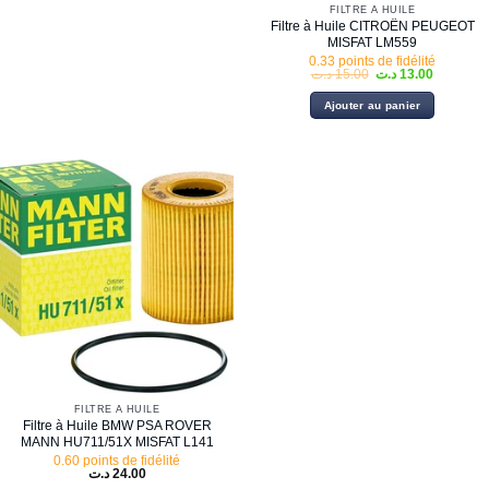
FILTRE À HUILE
Filtre à Huile CITROËN PEUGEOT
MISFAT LM559
0.33 points de fidélité
Le
Le
د.ت
15.00
د.ت
13.00
prix
prix
initial
actuel
Ajouter au panier
était :
est :
15.00 د.ت.
FILTRE À HUILE
Filtre à Huile BMW PSA ROVER
MANN HU711/51X MISFAT L141
0.60 points de fidélité
د.ت
24.00