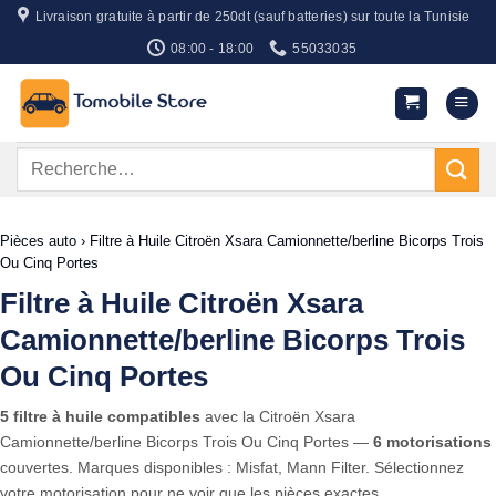
Passer
Livraison gratuite à partir de 250dt (sauf batteries) sur toute la Tunisie
au
08:00 - 18:00
55033035
contenu
Recherche
pour :
Pièces auto
›
Filtre à Huile Citroën Xsara Camionnette/berline Bicorps Trois
Ou Cinq Portes
Filtre à Huile Citroën Xsara
Camionnette/berline Bicorps Trois
Ou Cinq Portes
5 filtre à huile compatibles
avec la Citroën Xsara
Camionnette/berline Bicorps Trois Ou Cinq Portes —
6 motorisations
couvertes. Marques disponibles : Misfat, Mann Filter. Sélectionnez
votre motorisation pour ne voir que les pièces exactes.