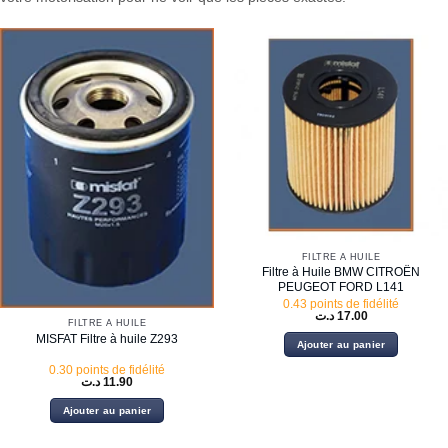
FILTRE À HUILE
Filtre à Huile BMW CITROËN
PEUGEOT FORD L141
0.43 points de fidélité
د.ت
17.00
FILTRE À HUILE
MISFAT Filtre à huile Z293
Ajouter au panier
0.30 points de fidélité
د.ت
11.90
Ajouter au panier