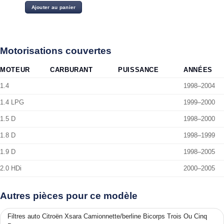
Ajouter au panier
Motorisations couvertes
MOTEUR
CARBURANT
PUISSANCE
ANNÉES
1.4
1998–2004
1.4 LPG
1999–2000
1.5 D
1998–2000
1.8 D
1998–1999
1.9 D
1998–2005
2.0 HDi
2000–2005
Autres pièces pour ce modèle
Filtres auto Citroën Xsara Camionnette/berline Bicorps Trois Ou Cinq