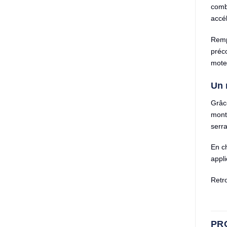
combu
accél
Remp
préc
mote
Un 
Grâce
monte
serra
En c
appli
Retr
PR