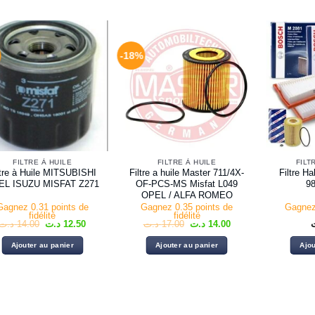
-18%
FILTRE À HUILE
FILTRE À HUILE
FILT
ltre à Huile MITSUBISHI
Filtre a huile Master 711/4X-
Filtre H
EL ISUZU MISFAT Z271
OF-PCS-MS Misfat L049
9
OPEL / ALFA ROMEO
Gagnez 0.31 points de
Gagnez 0.35 points de
Gagnez
fidélité
fidélité
Le
Le
Le
Le
د.ت
14.00
د.ت
12.50
د.ت
17.00
د.ت
14.00
prix
prix
prix
prix
initial
actuel
initial
actuel
Ajouter au panier
Ajouter au panier
Ajou
était :
est :
était :
est :
14.00 د.ت.
17.00 د.ت.
12.50 د.ت.
14.00 د.ت.