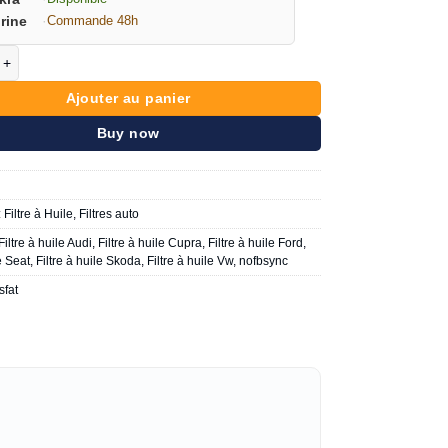
rine
·
Commande 48h
e Filtre à Huile VW Groupe Misfat Z646 SKODA / SEAT
Ajouter au panier
Buy now
:
Filtre à Huile
,
Filtres auto
Filtre à huile Audi
,
Filtre à huile Cupra
,
Filtre à huile Ford
,
le Seat
,
Filtre à huile Skoda
,
Filtre à huile Vw
,
nofbsync
sfat