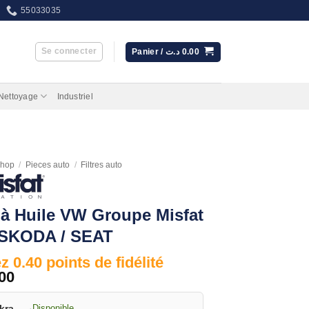
55033035
Se connecter
Panier /
د.ت
0.00
 Nettoyage
Industriel
hop
/
Pieces auto
/
Filtres auto
e à Huile VW Groupe Misfat
 SKODA / SEAT
 0.40 points de fidélité
00
kra
·
Disponible