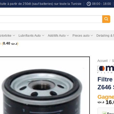
tuite à partir de 250dt (sauf batteries) sur toute la Tunisie
08:00 - 18:00
otorbike
Lubrifiants Auto
Additifs Auto
Pieces auto
Detailing &
 (
0.40
د.ت
)
Accueil
/
S
Filtr
Z646
Gagnez
16.
د.ت
Sou