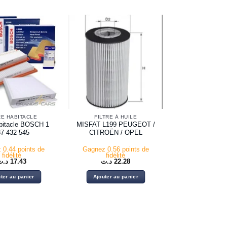
RE HABITACLE
FILTRE À HUILE
abitacle BOSCH 1
MISFAT L199 PEUGEOT /
87 432 545
CITROËN / OPEL
 0.44 points de
Gagnez 0.56 points de
fidélité
fidélité
د.ت
17.43
د.ت
22.28
ter au panier
Ajouter au panier