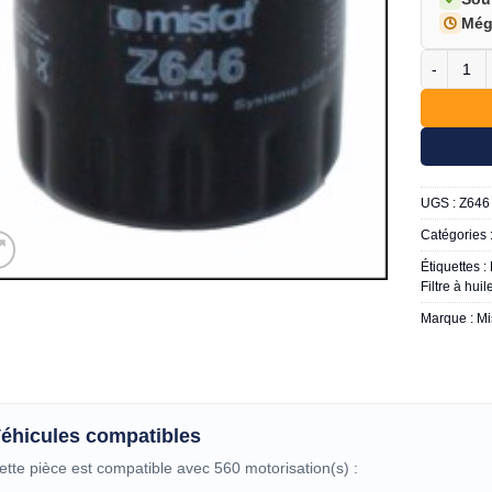
Még
quantité d
UGS :
Z646
Catégories 
Étiquettes :
Filtre à hui
Marque :
Mi
éhicules compatibles
ette pièce est compatible avec 560 motorisation(s) :