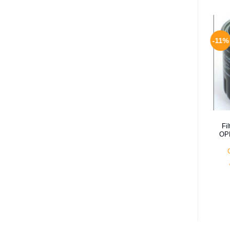
-11%
Fi
OP