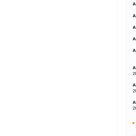
A
A
A
A
A
A
2
A
2
A
2
…