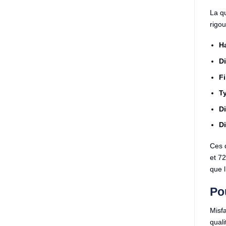
La qu
rigou
H
Di
Fi
Ty
Di
Di
Ces d
et 72
que 
Po
Misfa
quali