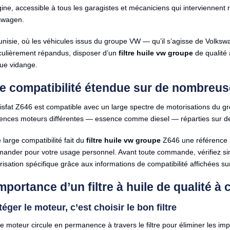
gine, accessible à tous les garagistes et mécaniciens qui interviennent
swagen.
unisie, où les véhicules issus du groupe VW — qu’il s’agisse de Volk
iculièrement répandus, disposer d’un
filtre huile vw groupe
de qualité 
ue vidange.
e compatibilité étendue sur de nombreus
isfat Z646 est compatible avec un large spectre de motorisations du g
rences moteurs différentes — essence comme diesel — réparties sur d
 large compatibilité fait du
filtre huile vw groupe
Z646 une référence pa
ander pour votre usage personnel. Avant toute commande, vérifiez s
isation spécifique grâce aux informations de compatibilité affichées su
mportance d’un filtre à huile de qualité 
éger le moteur, c’est choisir le bon filtre
le moteur circule en permanence à travers le filtre pour éliminer les imp