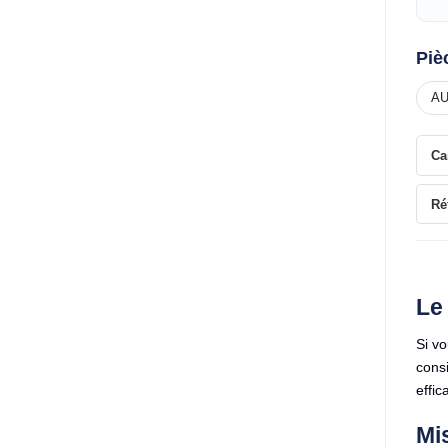
Piè
AU
Ca
Ré
Le 
Si v
consi
effic
Mi