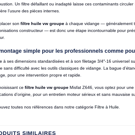
stion. Un filtre défaillant ou inadapté laisse ces contaminants circuler l
ère l’usure des pièces internes.
lacer son
filtre huile vw groupe
à chaque vidange — généralement to
onisations constructeur — est donc une étape incontournable pour prés
ur.
montage simple pour les professionnels comme pour 
 à ses dimensions standardisées et à son filetage 3/4″-16 universel su
 sans difficulté avec les outils classiques de vidange. La bague d’étan
ge, pour une intervention propre et rapide.
hoisissant ce
filtre huile vw groupe
Misfat Z646, vous optez pour une
cations d’origine, pour un entretien moteur sérieux et sans mauvaise su
ouvez toutes nos références dans notre catégorie
Filtre à Huile
.
ODUITS SIMILAIRES