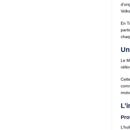
d’ori
Volk
En T
part
chaq
Un
Le M
réfé
Cette
comm
motor
L’i
Prot
L’hui