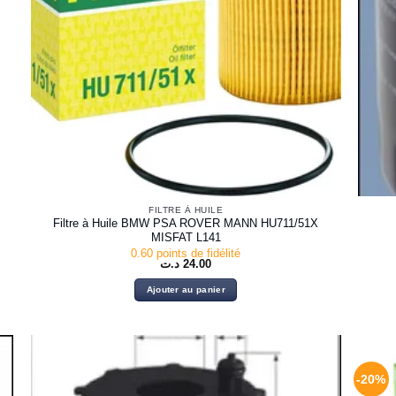
FILTRE À HUILE
Filtre à Huile BMW PSA ROVER MANN HU711/51X
MISFAT L141
0.60 points de fidélité
د.ت
24.00
Ajouter au panier
-20%