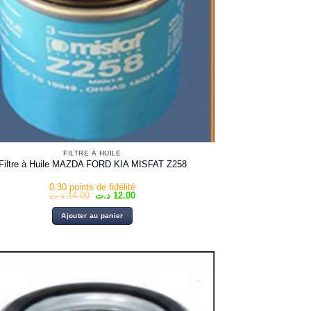
FILTRE À HUILE
Filtre à Huile MAZDA FORD KIA MISFAT Z258
0.30 points de fidélité
Le
Le
د.ت
14.00
د.ت
12.00
prix
prix
initial
actuel
Ajouter au panier
était :
est :
12.00 د.ت.
14.00 د.ت.