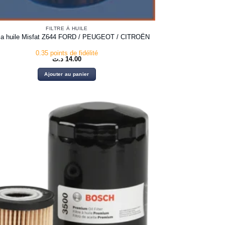
FILTRE À HUILE
re a huile Misfat Z644 FORD / PEUGEOT / CITROËN
0.35 points de fidélité
د.ت
14.00
Ajouter au panier