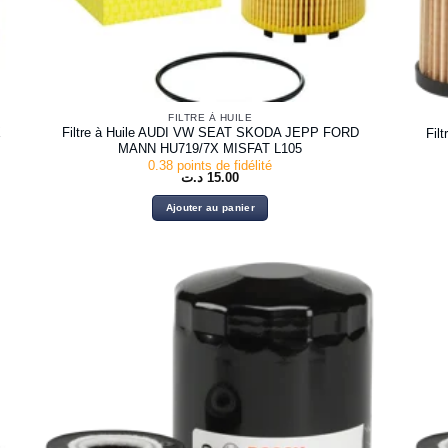
FILTRE À HUILE
X
Filtre à Huile AUDI VW SEAT SKODA JEPP FORD
Fil
MANN HU719/7X MISFAT L105
0.38 points de fidélité
د.ت
15.00
Ajouter au panier