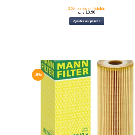
0.35 points de fidélité
د.ت
13.90
Ajouter au panier
-8%