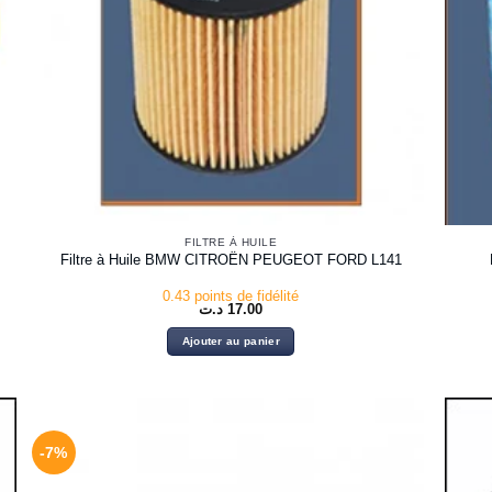
FILTRE À HUILE
Filtre à Huile BMW CITROËN PEUGEOT FORD L141
0.43 points de fidélité
د.ت
17.00
Ajouter au panier
-7%