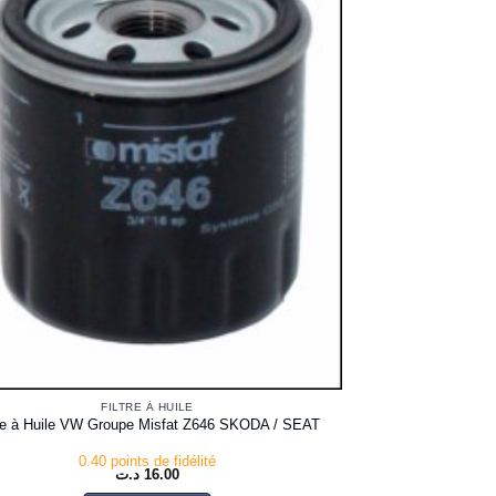
FILTRE À HUILE
tre à Huile VW Groupe Misfat Z646 SKODA / SEAT
0.40 points de fidélité
د.ت
16.00