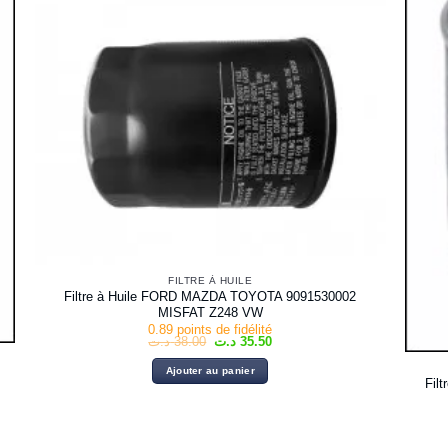
FILTRE À HUILE
Filtre à Huile FORD MAZDA TOYOTA 9091530002
MISFAT Z248 VW
0.89 points de fidélité
Le
Le
د.ت
38.00
د.ت
35.50
prix
prix
initial
actuel
Ajouter au panier
était :
est :
Fil
35.50 د.ت.
38.00 د.ت.