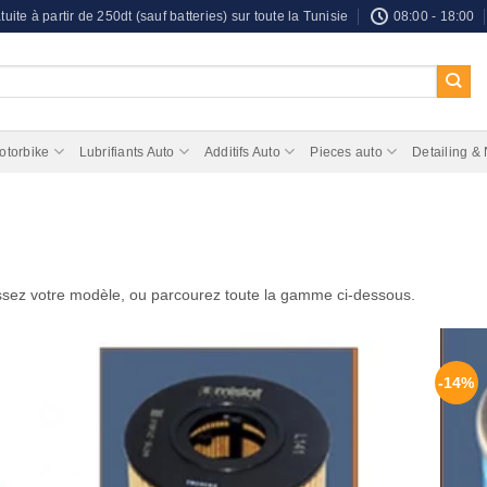
tuite à partir de 250dt (sauf batteries) sur toute la Tunisie
08:00 - 18:00
otorbike
Lubrifiants Auto
Additifs Auto
Pieces auto
Detailing &
ssez votre modèle, ou parcourez toute la gamme ci-dessous.
-14%