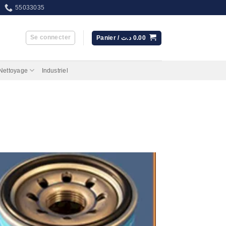
55033035
Se connecter
Panier /
د.ت
0.00
 Nettoyage
Industriel