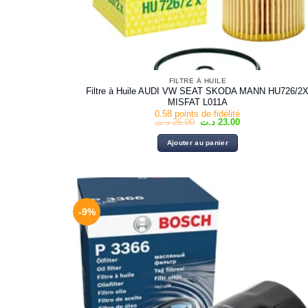
FILTRE À HUILE
Filtre à Huile AUDI VW SEAT SKODA MANN HU726/2
MISFAT L011A
0.58 points de fidélité
Le
Le
د.ت
25.00
د.ت
23.00
prix
prix
initial
actuel
Ajouter au panier
était :
est :
23.00 د.ت.
25.00 د.ت.
-9%