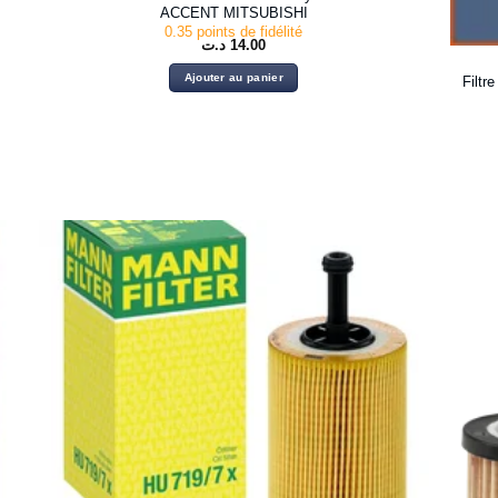
ACCENT MITSUBISHI
0.35 points de fidélité
د.ت
14.00
Ajouter au panier
Filt