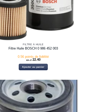
FILTRE À HUILE
Filtre Huile BOSCH 0 986 452 003
0.56 points de fidélité
د.ت
22.40
Ajouter au panier