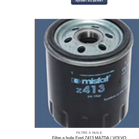
Ajouter au panier
FILTRE À HUILE
Filtre a huile Ford Z413 MAZDA / VOLVO