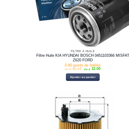
FILTRE À HUILE
Filtre Huile KIA HYUNDAI BOSCH 0451103366 MISFA
Z620 FORD
0.80 points de fidélité
Le
Le
د.ت
35.14
د.ت
32.00
prix
prix
initial
actuel
Ajouter au panier
était :
est :
32.00 د.ت.
35.14 د.ت.