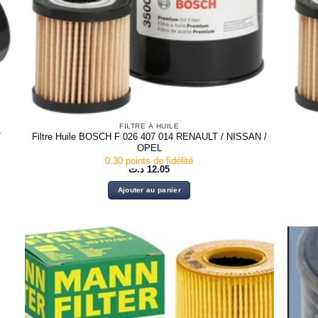
FILTRE À HUILE
T
Filtre Huile BOSCH F 026 407 014 RENAULT / NISSAN /
OPEL
0.30 points de fidélité
د.ت
12.05
Ajouter au panier