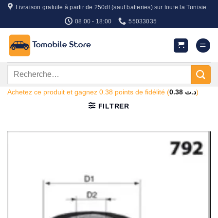
Passer
Livraison gratuite à partir de 250dt (sauf batteries) sur toute la Tunisie
au
08:00 - 18:00
55033035
contenu
Recherche
pour :
Achetez ce produit et gagnez 0.38 points de fidélité (
0.38
د.ت
)
FILTRER