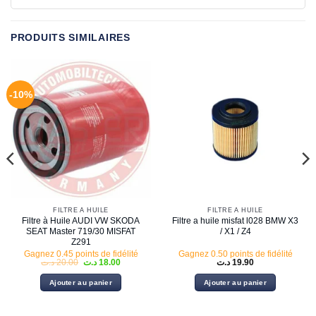
PRODUITS SIMILAIRES
-10%
FILTRE À HUILE
FILTRE À HUILE
Filtre à Huile AUDI VW SKODA
Filtre a huile misfat l028 BMW X3
SEAT Master 719/30 MISFAT
/ X1 / Z4
Z291
Gagnez 0.45 points de fidélité
Gagnez 0.50 points de fidélité
Le
Le
د.ت
20.00
د.ت
18.00
د.ت
19.90
prix
prix
initial
actuel
Ajouter au panier
Ajouter au panier
était :
est :
18.00 د.ت.
20.00 د.ت.