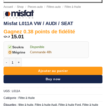
Accueil
/
Shop
/
Pieces auto
/
Filtres auto
/
Filtre à Huile
Misfat L011A VW / AUDI / SEAT
Gagnez 0.38 points de fidélité
15.01
د.ت
Soukra
·
Disponible
Mégrine
·
Commande 48h
quantité de Misfat L011A VW / AUDI / SEAT
Ajouter au panier
Buy now
UGS :
L011A
Catégorie :
Filtre à Huile
Étiquettes :
filtre à huile
,
Filtre à huile Audi
,
Filtre à huile Ford
,
Filtre à huile