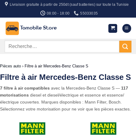
Passer
Livraison gratuite à partir de 250dt (sauf batteries) sur toute la Tunisie
au
08:00 - 18:00
55033035
contenu
Recherche
pour :
Pièces auto
›
Filtre à air Mercedes-Benz Classe S
Filtre à air Mercedes-Benz Classe S
7 filtre à air compatibles
avec la Mercedes-Benz Classe S —
117
motorisations
diesel et diesel/électrique et essence et essence/
électrique couvertes. Marques disponibles : Mann Filter, Bosch.
Sélectionnez votre motorisation pour ne voir que les pièces exactes.