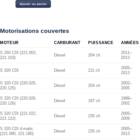
Ajouter au panier
Motorisations couvertes
MOTEUR
CARBURANT
PUISSANCE
ANNÉES
S 250 CDI (221.003,
2011–
Diesel
204 ch
221.103)
2013
2005–
S 320 CDI
Diesel
211 ch
2013
S 320 CDI (220.025,
2002–
Diesel
204 ch
220.125)
2005
S 320 CDI (220.026,
1999–
Diesel
197 ch
220.126)
2002
S 320 CDI (221.022,
2005–
Diesel
235 ch
221.122)
2009
S 320 CDI 4-matic
2005–
Diesel
235 ch
(221.080, 221.180)
2013