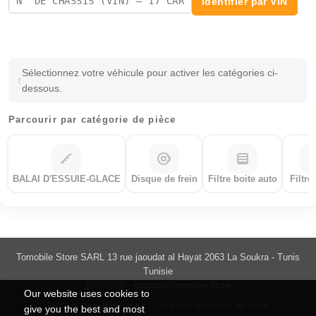
Identifier par VIN
Sélectionnez votre véhicule pour activer les catégories ci-
dessous.
Parcourir par catégorie de pièce
BALAI D'ESSUIE-GLACE
Disque de frein
Filtre boite auto
Filtre
Tomobile Store SARL 13 rue jaoudat al Hayat 2063 La Soukra - Tunis
Tunisie
55033035 -
contact@tomobile.store
Our website uses cookies to
Politique de confidentialité
Conditions générales de vente
give you the best and most