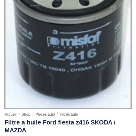
Accueil
/
Shop
/
Pieces auto
/
Filtres auto
Filtre a huile Ford fiesta z416 SKODA /
MAZDA