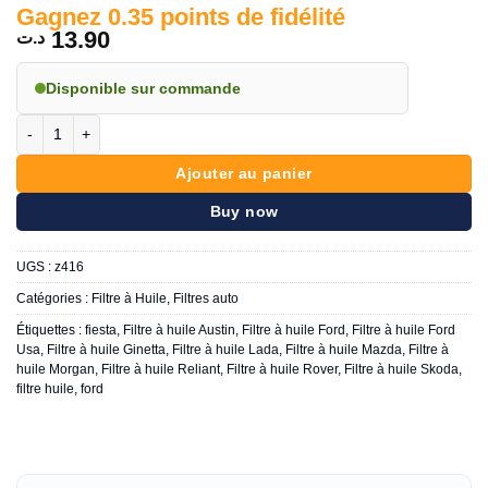
Gagnez 0.35 points de fidélité
13.90
د.ت
Disponible sur commande
quantité de Filtre a huile Ford fiesta z416 SKODA / MAZDA
Ajouter au panier
Buy now
UGS :
z416
Catégories :
Filtre à Huile
,
Filtres auto
Étiquettes :
fiesta
,
Filtre à huile Austin
,
Filtre à huile Ford
,
Filtre à huile Ford
Usa
,
Filtre à huile Ginetta
,
Filtre à huile Lada
,
Filtre à huile Mazda
,
Filtre à
huile Morgan
,
Filtre à huile Reliant
,
Filtre à huile Rover
,
Filtre à huile Skoda
,
filtre huile
,
ford