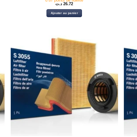
0.67 points de fidélité
د.ت
26.72
Ajouter au panier