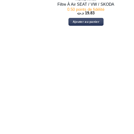
Filtre À Air SEAT / VW / SKODA
0.50 points de fidélité
د.ت
19.83
Ajouter au panier