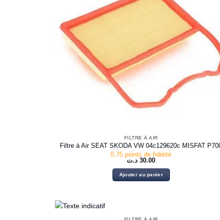
FILTRE À AIR
Filtre à Air SEAT SKODA VW 04c129620c MISFAT P70
0.75 points de fidélité
د.ت
30.00
Ajouter au panier
FILTRE À AIR