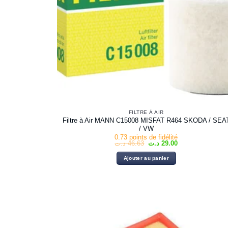
FILTRE À AIR
Filtre à Air MANN C15008 MISFAT R464 SKODA / SEA
/ VW
0.73 points de fidélité
Le
Le
د.ت
46.63
د.ت
29.00
prix
prix
initial
actuel
Ajouter au panier
était :
est :
29.00 د.ت.
46.63 د.ت.