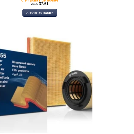
0.94 points de fidélité
د.ت
37.61
Ajouter au panier