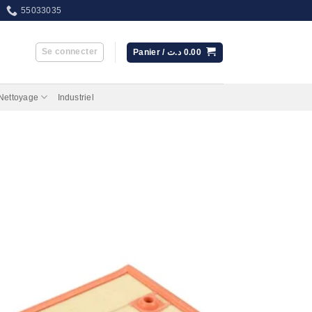
55033035
Se connecter
Panier /
د.ت
0.00
 Nettoyage
Industriel