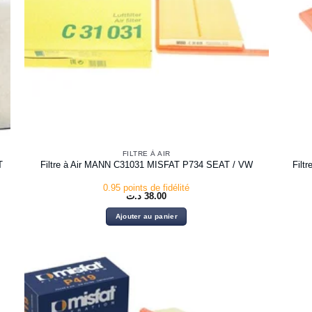
FILTRE À AIR
T
Filt
Filtre à Air MANN C31031 MISFAT P734 SEAT / VW
0.95 points de fidélité
د.ت
38.00
Ajouter au panier