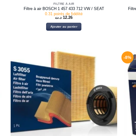
FILTRE À AIR
T
Filtre à air BOSCH 1 457 433 712 VW / SEAT
Filt
0.31 points de fidélité
د.ت
12.26
Ajouter au panier
-8%