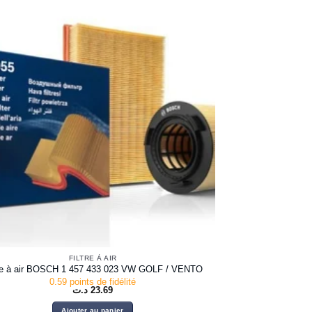
FILTRE À AIR
tre à air BOSCH 1 457 433 023 VW GOLF / VENTO
0.59 points de fidélité
د.ت
23.69
Ajouter au panier