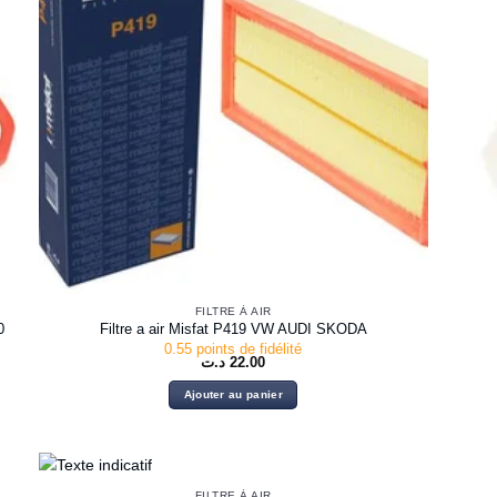
FILTRE À AIR
0
Filtre a air Misfat P419 VW AUDI SKODA
0.55 points de fidélité
د.ت
22.00
Ajouter au panier
FILTRE À AIR