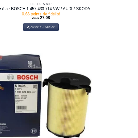
FILTRE À AIR
re à air BOSCH 1 457 433 714 VW / AUDI / SKODA
0.68 points de fidélité
د.ت
27.08
Ajouter au panier