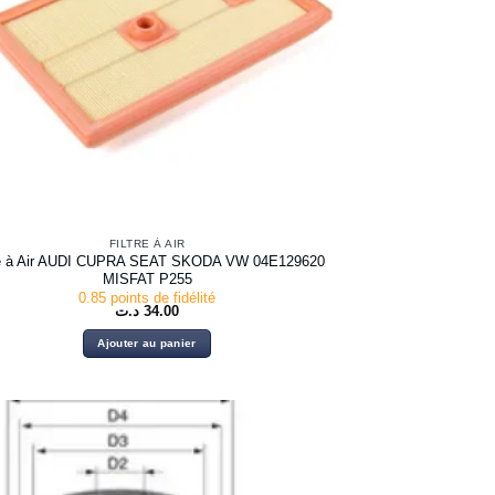
FILTRE À AIR
re à Air AUDI CUPRA SEAT SKODA VW 04E129620
MISFAT P255
0.85 points de fidélité
د.ت
34.00
Ajouter au panier