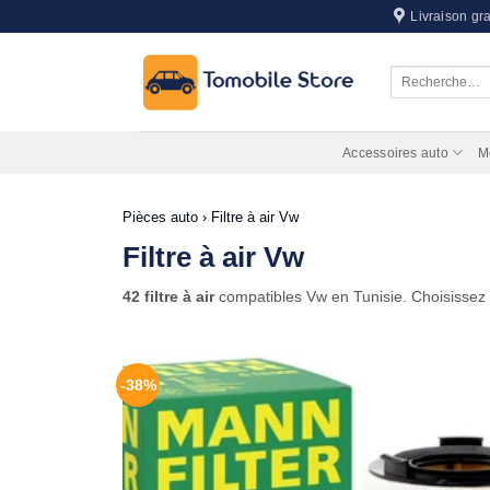
Passer
Livraison gra
au
contenu
Recherche
pour :
Accessoires auto
M
Pièces auto
›
Filtre à air Vw
Filtre à air Vw
42 filtre à air
compatibles Vw en Tunisie. Choisissez
-38%